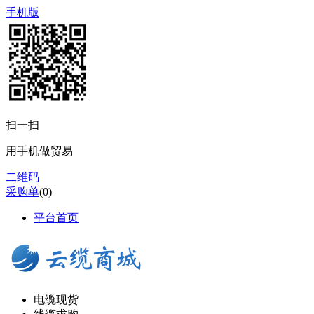
手机版
扫一扫
用手机做贸易
二维码
采购单
(
0
)
平台首页
电缆现货