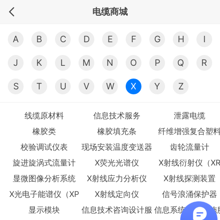
电缆商城
A
B
C
D
E
F
G
H
I
J
K
L
M
N
O
P
Q
R
S
T
U
V
W
X
Y
Z
线缆原材料
信息技术服务
泄露电缆
橡胶类
橡胶填充条
纤维增强复合塑
校验调试仪表
现场安装温度变送器
齿轮流量计
旋进旋涡式流量计
X荧光光谱仪
X射线衍射仪（X
显微图像分析系统
X射线应力分析仪
X射线探测装置
D）
X光电子能谱仪（XP
X射线定向仪
信号浪涌保护器
S/ESCA)
显示模块
信息技术咨询设计服
信息系统集成实施