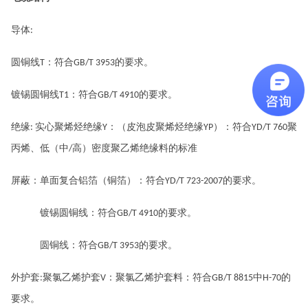
导体
:
圆铜线
：符合
的要求。
T
GB/T 3953
镀锡圆铜线
：符合
的要求
。
T1
GB/T 4910
绝缘
实心聚烯烃绝缘
：（皮泡皮聚烯烃绝缘
）
：符合
聚
:
Y
YP
YD/T 760
丙烯、低（中
高）密度聚乙烯绝缘料的标准
/
屏蔽：
单面复合铝箔（铜箔）：符合
的要求。
YD/T 723-2007
镀锡圆铜线：符合
的要求。
GB/T 4910
圆铜线：符合
的
要求
。
GB/T 3953
外护套
聚氯乙烯护套
：聚氯乙烯护套料：符合
中
的
:
V
GB/T 8815
H-70
要求。