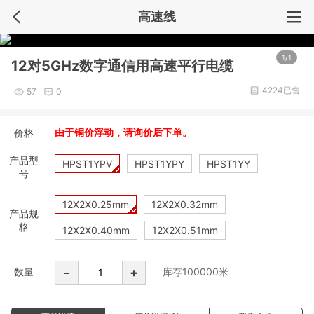
高速线
1/1
12对5GHz数字通信用高速平行电缆
4224已售
57
0
价格
由于铜价浮动，请询价后下单。
产品型
HPST1YPV
HPST1YPY
HPST1YY
号
12X2X0.25mm
12X2X0.32mm
产品规
格
12X2X0.40mm
12X2X0.51mm
-
+
数量
库存
100000
米