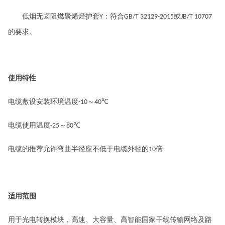
低烟无卤阻燃聚烯烃护套
：符合
或
Y
GB/T 32129-2015
JB/T 10707
的要求。
使用特性
电缆敷设安装环境温度
～
℃
-10
40
电缆使用温度
～
℃
-25
80
电缆的推荐允许弯曲半径应不低于电缆外径的
倍
10
适用范围
用于光电转换模块，高速、大容量、高智能国家干线传输网络及路