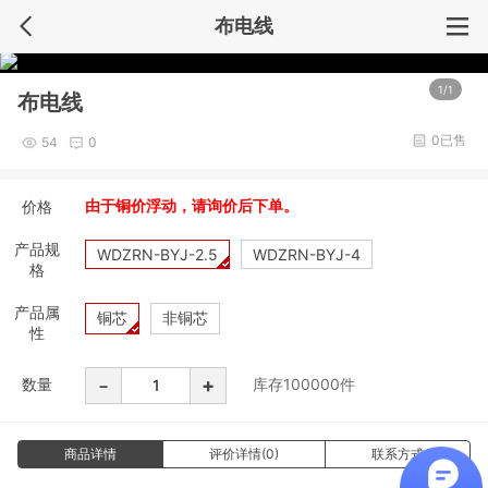
布电线
1/1
布电线
0已售
54
0
价格
由于铜价浮动，请询价后下单。
产品规
WDZRN-BYJ-2.5
WDZRN-BYJ-4
格
产品属
铜芯
非铜芯
性
-
+
数量
库存
100000
件
商品详情
评价详情(0)
联系方式