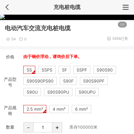
充电桩电缆
1/1
电动汽车交流充电桩电缆
3656已售
54
0
价格
由于铜价浮动，请询价后下单。
SS
SSPS
SF
SSPF
S90S90
产品型
S90S90PS90
S90F
S90S90PF
号
S90U
S90S90PU
S90UPU
产品规
2.5 mm²
4 mm²
6 mm²
格
-
+
数量
库存
100000
米