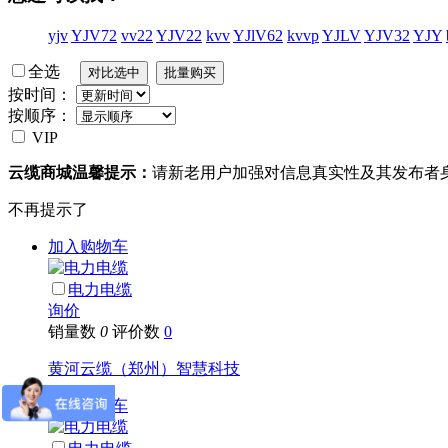
yjv
YJV72
vv22
YJV22
kvv
YJlV62
kvvp
YJLV
YJV32
YJY
全选
按时间：
按顺序：
VIP
云缆商城温馨提示：
请新老用户加强对信息真实性及其发布者
不再提示了
加入购物车
电力电缆
询价
销量数
0
评价数
0
黄河云缆（郑州）智慧科技
加入购物车