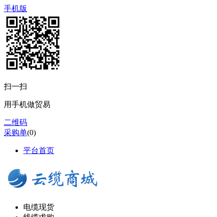
手机版
扫一扫
用手机做贸易
二维码
采购单
(
0
)
平台首页
电缆现货