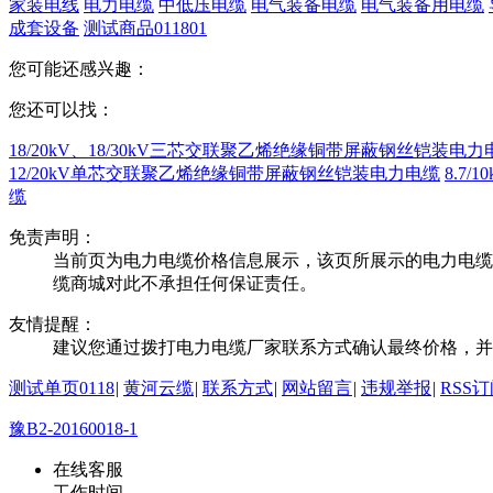
家装电线
电力电缆
中低压电缆
电气装备电缆
电气装备用电缆
成套设备
测试商品011801
您可能还感兴趣：
您还可以找：
18/20kV、18/30kV三芯交联聚乙烯绝缘铜带屏蔽钢丝铠装电力
12/20kV单芯交联聚乙烯绝缘铜带屏蔽钢丝铠装电力电缆
8.7
缆
免责声明：
当前页为电力电缆价格信息展示，该页所展示的电力电缆
缆商城对此不承担任何保证责任。
友情提醒：
建议您通过拨打电力电缆厂家联系方式确认最终价格，并
测试单页0118
|
黄河云缆
|
联系方式
|
网站留言
|
违规举报
|
RSS
豫B2-20160018-1
在线客服
工作时间