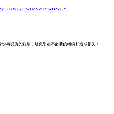
byj
300
WDZR
WDZN-YJY
WDZ-YJY
身份与资质的甄别，避免引起不必要的纠纷和造成损失！